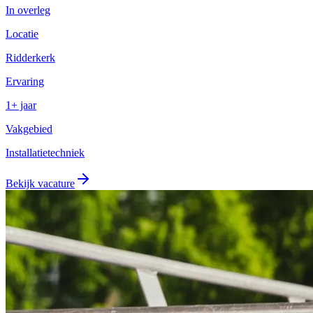
In overleg
Locatie
Ridderkerk
Ervaring
1+ jaar
Vakgebied
Installatietechniek
Bekijk vacature