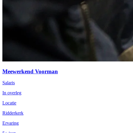
Meewerkend Voorman
Salaris
In overleg
Locatie
Ridderkerk
Ervaring